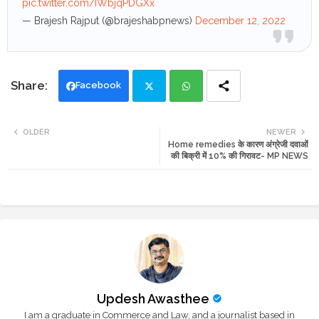
pic.twitter.com/IWbjqPDGXx
— Brajesh Rajput (@brajeshabpnews)
December 12, 2022
Facebook
Twi
Wh
OLDER
NEWER
Home remedies के कारण अंग्रेजी दवाओं
tte
ats
की बिक्री में 10% की गिरावट- MP NEWS
r
app
Updesh Awasthee
I am a graduate in Commerce and Law, and a journalist based in