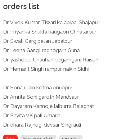
orders list
Dr Vivek Kumar Tiwari kalapipal Shajapur
Dr Priyanka Shukla naugaon Chhatarpur
Dr Swati Garg patan Jabalpur
Dr Leena Gangil raghogarh Guna
Dr yashodip Chauhan begamganj Raisen
Dr Hemant Singh rampur naikin Sidhi
Dr Sonali Jain kotma Anuppur
Dr Amrita Soni garoth Mandsaur
Dr Dayaram Kannoje lalburra Balaghat
Dr Savita VK pali Umaria
Dr dhara Rajnegi devsar Singrauli
Tags
Madhyapradesh
mp news