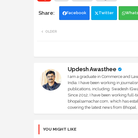
Facebook
Twitter
What
OLDER
Updesh Awasthee
I am a graduate in Commerce and Law, 
India. I have been working in journali
publications, including: Swadesh (Gwal
Since 2012, I have been working full-t
bhopalsamachar.com, which has establi
covering the latest news from Bhopal, I
YOU MIGHT LIKE