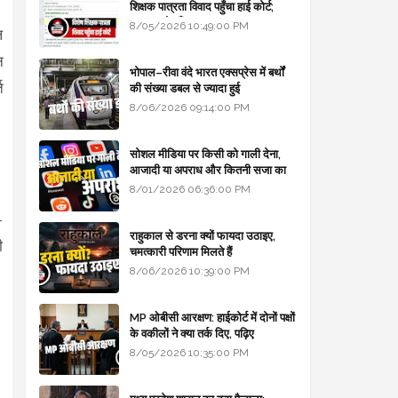
शिक्षक पात्रता विवाद पहुँचा हाई कोर्ट;
सरकार से माँगा जवाब
8/05/2026 10:49:00 PM
ल
न
भोपाल–रीवा वंदे भारत एक्सप्रेस में बर्थों
त
की संख्या डबल से ज्यादा हुई
8/06/2026 09:14:00 PM
सोशल मीडिया पर किसी को गाली देना,
आजादी या अपराध और कितनी सजा का
प्रावधान - free legal advice
8/01/2026 06:36:00 PM
-
राहुकाल से डरना क्यों फायदा उठाइए,
ी
चमत्कारी परिणाम मिलते हैं
8/06/2026 10:39:00 PM
MP ओबीसी आरक्षण: हाईकोर्ट में दोनों पक्षों
के वकीलों ने क्या तर्क दिए, पढ़िए
8/05/2026 10:35:00 PM