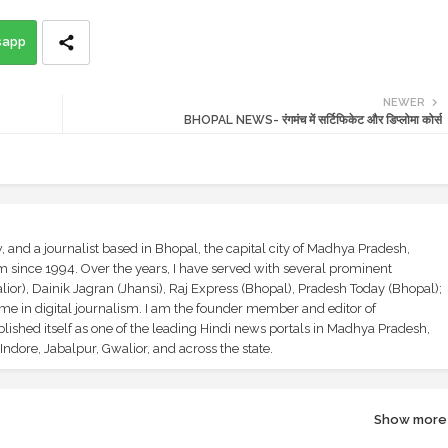
sapp
NEWER
BHOPAL NEWS- रंगमंच में सर्टिफिकेट और डिप्लोमा कोर्स
and a journalist based in Bhopal, the capital city of Madhya Pradesh,
sm since 1994. Over the years, I have served with several prominent
ior), Dainik Jagran (Jhansi), Raj Express (Bhopal), Pradesh Today (Bhopal);
ime in digital journalism. I am the founder member and editor of
shed itself as one of the leading Hindi news portals in Madhya Pradesh,
ndore, Jabalpur, Gwalior, and across the state.
Show more