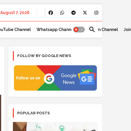
August 7, 2026
ouTube Channel
Whatsapp Channel
Telegram Channel
Joi
FOLLOW BY GOOGLE NEWS
POPULAR POSTS