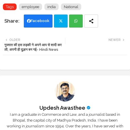
Tags
employee
india
National
Facebook
Twi
Wh
OLDER
NEWER
गुजरात की इस लड़की ने अपने आप से शादी कर
tte
ats
ली, अपनी ही दुल्हन बन गई- Hindi News
r
app
Updesh Awasthee
I am a graduate in Commerce and Law, and a journalist based in
Bhopal, the capital city of Madhya Pradesh, India. I have been
working in journalism since 1994. Over the years, I have served with