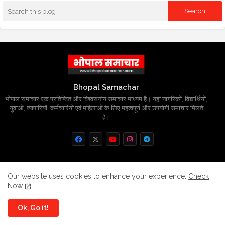
Bhopal Samachar
भोपाल समाचार एक प्रतिष्ठित और विश्वसनीय समाचार माध्यम है। यहां नागरिकों, विद्यार्थियों,
युवाओं, व्यापारियों, कर्मचारियों एवं महिलाओं के लिए महत्वपूर्ण और उपयोगी समाचार मिलते
हैं।
Home
About
Contact us
Privacy Policy
Our website uses cookies to enhance your experience.
Check
Now
Grievance
Disclaimer
sitemap
Ok, Go it!
All Right Reserved Copyright
BhopalSmachar.com