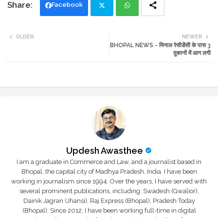
Facebook
Twi
Wh
OLDER
NEWER
BHOPAL NEWS - मिनाल रेसीडेंसी के पास 3
tte
ats
दुकानों में आग लगी
r
app
Updesh Awasthee
I am a graduate in Commerce and Law, and a journalist based in
Bhopal, the capital city of Madhya Pradesh, India. I have been
working in journalism since 1994. Over the years, I have served with
several prominent publications, including: Swadesh (Gwalior),
Dainik Jagran (Jhansi), Raj Express (Bhopal), Pradesh Today
(Bhopal); Since 2012, I have been working full-time in digital