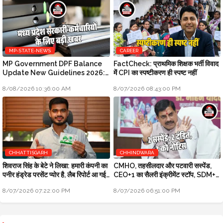
MP-STATE-NEWS
CAREER
MP Government DPF Balance
FactCheck: प्राथमिक शिक्षक भर्ती विवाद
Update New Guidelines 2026:
में CPI का स्पष्टीकरण ही स्पष्ट नहीं
मध्य प्रदेश सरकारी कर्मचारियों के लिए बड़ी
8/08/2026 10:36:00 AM
8/07/2026 08:43:00 PM
खबर
CHHATTISGARH
CHHINDWARA
शिवराज सिंह के बेटे ने लिखा: हमारी कंपनी का
CMHO, तहसीलदार और पटवारी सस्पेंड,
पनीर हंड्रेड परसेंट प्योर है, लैब रिपोर्ट आ गई
CEO+1 का सैलरी इंक्रीमेंट स्टॉप, SDM+2
है
को नोटिस: मुख्यमंत्री जन-विश्वास
8/07/2026 07:22:00 PM
8/07/2026 06:51:00 PM