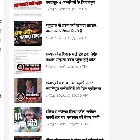
उपसमूह-4 अभ्यर्थियों के लिए संपूर्ण
मार्गदर्शिका
8/04/2026 10:32:00 PM
र
राहुकाल से डरना क्यों फायदा उठाइए,
ल
चमत्कारी परिणाम मिलते हैं
8/06/2026 10:39:00 PM
थ
े
मध्य प्रदेश शिक्षक भर्ती 2025: विशेष
शिक्षक पात्रता विवाद पहुँचा हाई कोर्ट;
सरकार से माँगा जवाब
8/05/2026 10:49:00 PM
मध्य प्रदेश शासन का बड़ा फैसला:
सेवानिवृत्त कर्मचारियों की पेंशन प्रक्रिया
और बजट कोडिंग में हुए क्रांतिकारी
ह
8/04/2026 10:20:00 PM
बदलाव
दतिया में नरोत्तम मिश्रा जीते, राजेंद्र
भारती हार गए, घनश्याम की पेंशन पक्की
और आशुतोष बैक टू...
8/03/2026 06:32:00 PM