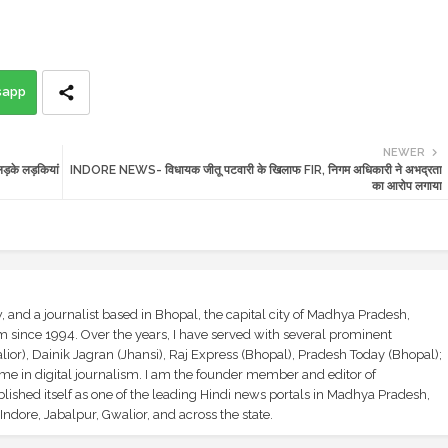
sapp
NEWER
़के लड़कियां
INDORE NEWS- विधायक जीतू पटवारी के खिलाफ FIR, निगम अधिकारी ने अभद्रता
का आरोप लगाया
and a journalist based in Bhopal, the capital city of Madhya Pradesh,
sm since 1994. Over the years, I have served with several prominent
ior), Dainik Jagran (Jhansi), Raj Express (Bhopal), Pradesh Today (Bhopal);
ime in digital journalism. I am the founder member and editor of
shed itself as one of the leading Hindi news portals in Madhya Pradesh,
ndore, Jabalpur, Gwalior, and across the state.