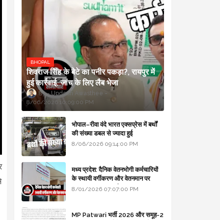
BHOPAL
शिवराज सिंह के बेटे का पनीर पकड़ा?, रायपुर में
हुई कार्रवाई, जांच के लिए लैब भेजा
Updesh Awasthee
8/06/2026 10:09:00 PM
भोपाल–रीवा वंदे भारत एक्सप्रेस में बर्थों
की संख्या डबल से ज्यादा हुई
8/06/2026 09:14:00 PM
र
मध्य प्रदेश: दैनिक वेतनभोगी कर्मचारियों
के स्थायी वर्गीकरण और वेतनमान पर
े
सरकार का बड़ा स्पष्टीकरण
8/01/2026 07:07:00 PM
MP Patwari भर्ती 2026 और समूह-2