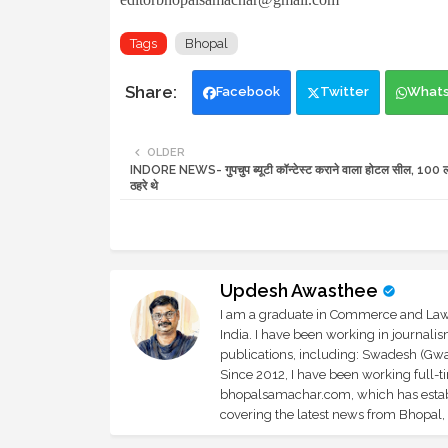
Tags
Bhopal
Facebook
Twitter
What
OLDER
INDORE NEWS- गुपचुप ब्यूटी कॉन्टेस्ट कराने वाला होटल सील, 100 लड
ठहरे थे
Updesh Awasthee
I am a graduate in Commerce and Law, 
India. I have been working in journali
publications, including: Swadesh (Gwal
Since 2012, I have been working full-t
bhopalsamachar.com, which has establi
covering the latest news from Bhopal, I