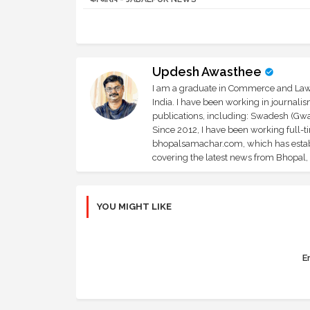
Updesh Awasthee
I am a graduate in Commerce and Law, 
India. I have been working in journali
publications, including: Swadesh (Gwal
Since 2012, I have been working full-t
bhopalsamachar.com, which has establi
covering the latest news from Bhopal, I
YOU MIGHT LIKE
Er