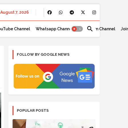
August 7, 2026
ouTube Channel
Whatsapp Channel
Telegram Channel
Joi
FOLLOW BY GOOGLE NEWS
POPULAR POSTS