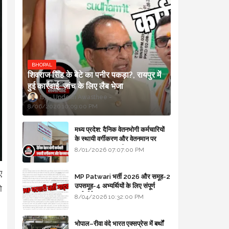
BHOPAL
शिवराज सिंह के बेटे का पनीर पकड़ा?, रायपुर में
हुई कार्रवाई, जांच के लिए लैब भेजा
Updesh Awasthee
8/06/2026 10:09:00 PM
मध्य प्रदेश: दैनिक वेतनभोगी कर्मचारियों
के स्थायी वर्गीकरण और वेतनमान पर
सरकार का बड़ा स्पष्टीकरण
8/01/2026 07:07:00 PM
ए
MP Patwari भर्ती 2026 और समूह-2
उपसमूह-4 अभ्यर्थियों के लिए संपूर्ण
ो
मार्गदर्शिका
8/04/2026 10:32:00 PM
भोपाल–रीवा वंदे भारत एक्सप्रेस में बर्थों