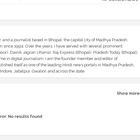
and a journalist based in Bhopal, the capital city of Madhya Pradesh,
sm since 1994. Over the years, I have served with several prominent
ior), Dainik Jagran (Jhansi), Raj Express (Bhopal), Pradesh Today (Bhopal);
ime in digital journalism. I am the founder member and editor of
shed itself as one of the leading Hindi news portals in Madhya Pradesh,
ndore, Jabalpur, Gwalior, and across the state.
Show more
ror:
No results found