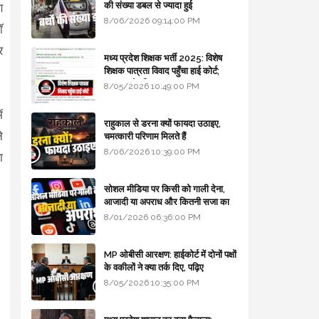
की संख्या डबल से ज्यादा हुई
ण
8/06/2026 09:14:00 PM
ॉ
र
मध्य प्रदेश शिक्षक भर्ती 2025: विशेष
शिक्षक पात्रता विवाद पहुँचा हाई कोर्ट;
सरकार से माँगा जवाब
8/05/2026 10:49:00 PM
ं
राहुकाल से डरना क्यों फायदा उठाइए,
े
चमत्कारी परिणाम मिलते हैं
8/06/2026 10:39:00 PM
ा
सोशल मीडिया पर किसी को गाली देना,
आजादी या अपराध और कितनी सजा का
प्रावधान - free legal advice
8/01/2026 06:36:00 PM
MP ओबीसी आरक्षण: हाईकोर्ट में दोनों पक्षों
के वकीलों ने क्या तर्क दिए, पढ़िए
8/05/2026 10:35:00 PM