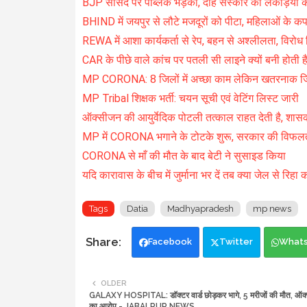
BJP सांसद पर पब्लिक भड़की, दाह संस्कार की लकड़ियों का 
BHIND में जयपुर से लौटे मजदूरों को पीटा, महिलाओं के कप
REWA में आशा कार्यकर्ता से रेप, बहन से अश्लीलता, विरो
CAR के पीछे वाले कांच पर पतली सी लाइने क्यों बनी होती ह
MP CORONA: 8 जिलों में अच्छा काम लेकिन खतरनाक जिलो
MP Tribal शिक्षक भर्ती: चयन सूची एवं वेटिंग लिस्ट जारी
ऑक्सीजन की आयुर्वेदिक पोटली तत्काल राहत देती है, शासक
MP में CORONA भगाने के टोटके शुरू, सरकार की विफलत
CORONA से माँ की मौत के बाद बेटी ने सुसाइड किया
यदि कारावास के बीच में जुर्माना भर दें तब क्या जेल से रिहा
Tags
Datia
Madhyapradesh
mp news
Facebook
Twitter
What
OLDER
GALAXY HOSPITAL: डॉक्टर वार्ड छोड़कर भागे, 5 मरीजों की मौत, ऑक्स
का आरोप - JABALPUR NEWS