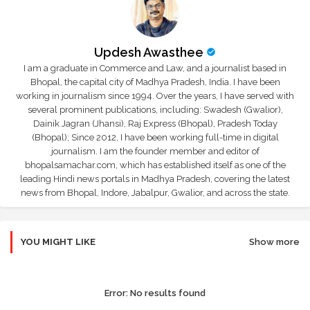
Updesh Awasthee
I am a graduate in Commerce and Law, and a journalist based in
Bhopal, the capital city of Madhya Pradesh, India. I have been
working in journalism since 1994. Over the years, I have served with
several prominent publications, including: Swadesh (Gwalior),
Dainik Jagran (Jhansi), Raj Express (Bhopal), Pradesh Today
(Bhopal); Since 2012, I have been working full-time in digital
journalism. I am the founder member and editor of
bhopalsamachar.com, which has established itself as one of the
leading Hindi news portals in Madhya Pradesh, covering the latest
news from Bhopal, Indore, Jabalpur, Gwalior, and across the state.
YOU MIGHT LIKE
Show more
Error:
No results found