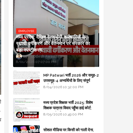
EMPLOYEE
मध्य प्रदेश: दैनिक वेतनभोगी कर्मचारियों के
स्थायी वर्गीकरण और वेतनमान पर सरकार का
बड़ा स्पष्टीकरण
Updesh Awasthee
8/01/2026 07:07:00 PM
MP Patwari भर्ती 2026 और समूह-2
उपसमूह-4 अभ्यर्थियों के लिए संपूर्ण
मार्गदर्शिका
8/04/2026 10:32:00 PM
ी
मध्य प्रदेश शिक्षक भर्ती 2025: विशेष
शिक्षक पात्रता विवाद पहुँचा हाई कोर्ट;
-
सरकार से माँगा जवाब
8/05/2026 10:49:00 PM
व
सोशल मीडिया पर किसी को गाली देना,