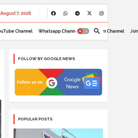
August 7, 2026
ouTube Channel
Whatsapp Channel
Telegram Channel
Joi
FOLLOW BY GOOGLE NEWS
POPULAR POSTS