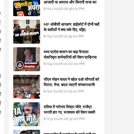
आजादी या अपराध और कितनी सजा का
प्रावधान - free legal advice
8/01/2026 06:36:00 PM
क
ट
MP ओबीसी आरक्षण: हाईकोर्ट में दोनों पक्षों
के वकीलों ने क्या तर्क दिए, पढ़िए
ष
8/05/2026 10:35:00 PM
े
न
मध्य प्रदेश शासन का बड़ा फैसला:
सेवानिवृत्त कर्मचारियों की पेंशन प्रक्रिया
और बजट कोडिंग में हुए क्रांतिकारी
8/04/2026 10:20:00 PM
बदलाव
ी
सीएम मोहन यादव ने खोल दओ सौगातों को
ी
पिटारा, भैया, बदल जाएगी संस्कारधानी!
8/01/2026 07:25:00 PM
ं
ी
दतिया में नरोत्तम मिश्रा जीते, राजेंद्र
ा
भारती हार गए, घनश्याम की पेंशन पक्की
और आशुतोष बैक टू...
8/03/2026 06:32:00 PM