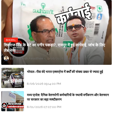
BHOPAL
शिवराज सिंह के बेटे का पनीर पकड़ा?, रायपुर में हुई कार्रवाई, जांच के लिए
लैब भेजा
Updesh Awasthee
8/06/2026 10:09:00 PM
भोपाल–रीवा वंदे भारत एक्सप्रेस में बर्थों की संख्या डबल से ज्यादा हुई
8/06/2026 09:14:00 PM
मध्य प्रदेश: दैनिक वेतनभोगी कर्मचारियों के स्थायी वर्गीकरण और वेतनमान
पर सरकार का बड़ा स्पष्टीकरण
8/01/2026 07:07:00 PM