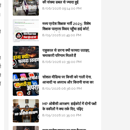
की संख्या डबल से ज्यादा हुई
ं
8/06/2026 09:14:00 PM
।
।
मध्य प्रदेश शिक्षक भर्ती 2025: विशेष
शिक्षक पात्रता विवाद पहुँचा हाई कोर्ट;
ी
सरकार से माँगा जवाब
8/05/2026 10:49:00 PM
राहुकाल से डरना क्यों फायदा उठाइए,
चमत्कारी परिणाम मिलते हैं
े
8/06/2026 10:39:00 PM
ा
े
सोशल मीडिया पर किसी को गाली देना,
आजादी या अपराध और कितनी सजा का
ं
प्रावधान - free legal advice
8/01/2026 06:36:00 PM
MP ओबीसी आरक्षण: हाईकोर्ट में दोनों पक्षों
के वकीलों ने क्या तर्क दिए, पढ़िए
8/05/2026 10:35:00 PM