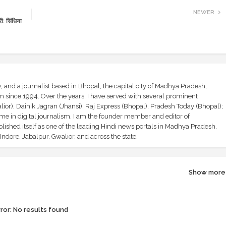
NEWER
ी: सिंधिया
and a journalist based in Bhopal, the capital city of Madhya Pradesh,
sm since 1994. Over the years, I have served with several prominent
ior), Dainik Jagran (Jhansi), Raj Express (Bhopal), Pradesh Today (Bhopal);
ime in digital journalism. I am the founder member and editor of
shed itself as one of the leading Hindi news portals in Madhya Pradesh,
ndore, Jabalpur, Gwalior, and across the state.
Show more
ror:
No results found