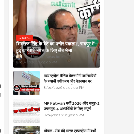
BHOPAL
शिवराज सिंह के बेटे का पनीर पकड़ा?, रायपुर में
हुई कार्रवाई, जांच के लिए लैब भेजा
Updesh Awasthee
8/06/2026 10:09:00 PM
मध्य प्रदेश: दैनिक वेतनभोगी कर्मचारियों
के स्थायी वर्गीकरण और वेतनमान पर
य
सरकार का बड़ा स्पष्टीकरण
8/01/2026 07:07:00 PM
ा
।
MP Patwari भर्ती 2026 और समूह-2
उपसमूह-4 अभ्यर्थियों के लिए संपूर्ण
मार्गदर्शिका
8/04/2026 10:32:00 PM
े
भोपाल–रीवा वंदे भारत एक्सप्रेस में बर्थों