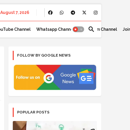
August 7, 2026
ouTube Channel
Whatsapp Channel
Telegram Channel
Joi
FOLLOW BY GOOGLE NEWS
POPULAR POSTS