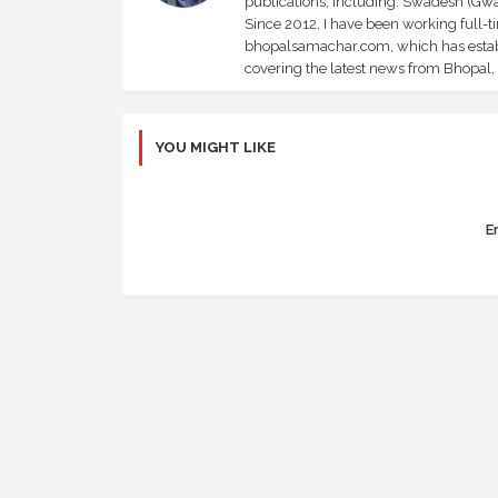
publications, including: Swadesh (Gwal
Since 2012, I have been working full-t
bhopalsamachar.com, which has establi
covering the latest news from Bhopal, I
YOU MIGHT LIKE
Er