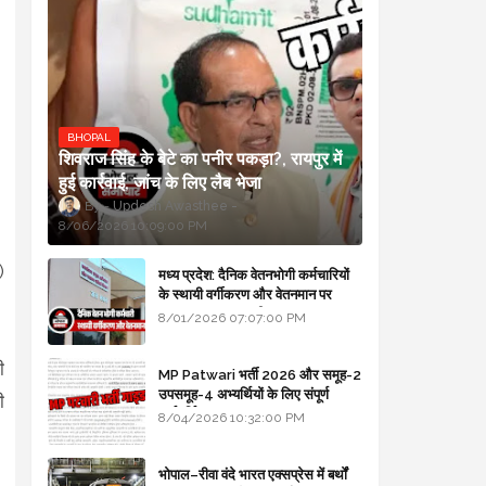
BHOPAL
शिवराज सिंह के बेटे का पनीर पकड़ा?, रायपुर में
हुई कार्रवाई, जांच के लिए लैब भेजा
Updesh Awasthee
8/06/2026 10:09:00 PM
)
मध्य प्रदेश: दैनिक वेतनभोगी कर्मचारियों
के स्थायी वर्गीकरण और वेतनमान पर
सरकार का बड़ा स्पष्टीकरण
8/01/2026 07:07:00 PM
ी
MP Patwari भर्ती 2026 और समूह-2
उपसमूह-4 अभ्यर्थियों के लिए संपूर्ण
ी
मार्गदर्शिका
8/04/2026 10:32:00 PM
भोपाल–रीवा वंदे भारत एक्सप्रेस में बर्थों