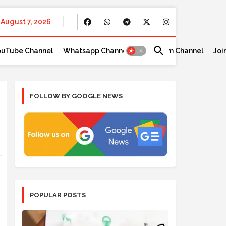
August 7, 2026
ouTube Channel
Whatsapp Channel
Telegram Channel
Joi
FOLLOW BY GOOGLE NEWS
POPULAR POSTS