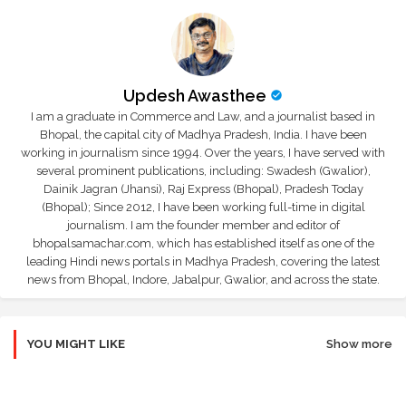
Updesh Awasthee
I am a graduate in Commerce and Law, and a journalist based in
Bhopal, the capital city of Madhya Pradesh, India. I have been
working in journalism since 1994. Over the years, I have served with
several prominent publications, including: Swadesh (Gwalior),
Dainik Jagran (Jhansi), Raj Express (Bhopal), Pradesh Today
(Bhopal); Since 2012, I have been working full-time in digital
journalism. I am the founder member and editor of
bhopalsamachar.com, which has established itself as one of the
leading Hindi news portals in Madhya Pradesh, covering the latest
news from Bhopal, Indore, Jabalpur, Gwalior, and across the state.
YOU MIGHT LIKE
Show more