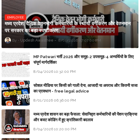
EMPLOYEE
मध्य प्रदेश: दैनिक वेतनभोगी कर्मचारियों के स्थायी वर्गीकरण और वेतनमान
पर सरकार का बड़ा स्पष्टीकरण
Updesh Awasthee
8/01/2026 07:07:00 PM
MP Patwari भर्ती 2026 और समूह-2 उपसमूह-4 अभ्यर्थियों के लिए
संपूर्ण मार्गदर्शिका
8/04/2026 10:32:00 PM
सोशल मीडिया पर किसी को गाली देना, आजादी या अपराध और कितनी सजा
का प्रावधान - free legal advice
8/01/2026 06:36:00 PM
मध्य प्रदेश शासन का बड़ा फैसला: सेवानिवृत्त कर्मचारियों की पेंशन प्रक्रिया
और बजट कोडिंग में हुए क्रांतिकारी बदलाव
8/04/2026 10:20:00 PM