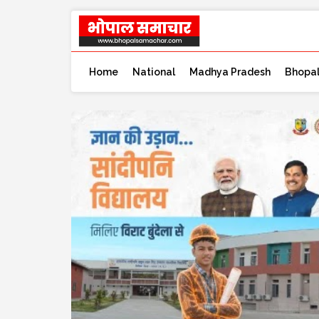
Home
National
Madhya Pradesh
Bhopa