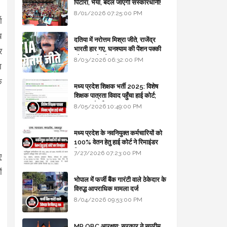
पिटारा, भैया, बदल जाएगी संस्कारधानी!
8/01/2026 07:25:00 PM
ा
य
दतिया में नरोत्तम मिश्रा जीते, राजेंद्र
भारती हार गए, घनश्याम की पेंशन पक्की
र
और आशुतोष बैक टू...
8/03/2026 06:32:00 PM
ा
े
मध्य प्रदेश शिक्षक भर्ती 2025: विशेष
शिक्षक पात्रता विवाद पहुँचा हाई कोर्ट;
सरकार से माँगा जवाब
8/05/2026 10:49:00 PM
मध्य प्रदेश के नवनियुक्त कर्मचारियों को
100% वेतन हेतु हाई कोर्ट ने रिमाइंडर
लिखा
7/27/2026 07:23:00 PM
ए
ं
भोपाल में फर्जी बैंक गारंटी वाले ठेकेदार के
विरुद्ध आपराधिक मामला दर्ज
8/04/2026 09:53:00 PM
MP OBC आरक्षण: सरकार ने सुप्रीम