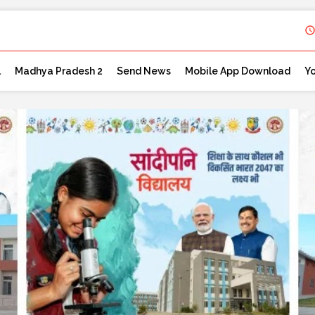
l
Madhya Pradesh 2
Send News
Mobile App Download
Y