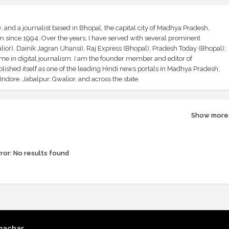
and a journalist based in Bhopal, the capital city of Madhya Pradesh,
sm since 1994. Over the years, I have served with several prominent
ior), Dainik Jagran (Jhansi), Raj Express (Bhopal), Pradesh Today (Bhopal);
ime in digital journalism. I am the founder member and editor of
shed itself as one of the leading Hindi news portals in Madhya Pradesh,
ndore, Jabalpur, Gwalior, and across the state.
Show more
ror:
No results found
machar