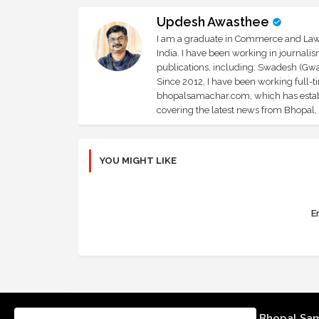
Updesh Awasthee
I am a graduate in Commerce and Law, 
India. I have been working in journali
publications, including: Swadesh (Gwal
Since 2012, I have been working full-t
bhopalsamachar.com, which has establi
covering the latest news from Bhopal, I
YOU MIGHT LIKE
Er
Bhopal Sa