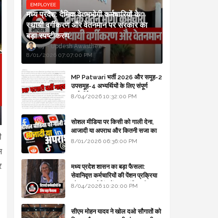
EMPLOYEE
मध्य प्रदेश: दैनिक वेतनभोगी कर्मचारियों के
स्थायी वर्गीकरण और वेतनमान पर सरकार का
बड़ा स्पष्टीकरण
Updesh Awasthee
8/01/2026 07:07:00 PM
MP Patwari भर्ती 2026 और समूह-2
उपसमूह-4 अभ्यर्थियों के लिए संपूर्ण
मार्गदर्शिका
8/04/2026 10:32:00 PM
सोशल मीडिया पर किसी को गाली देना,
आजादी या अपराध और कितनी सजा का
ी
प्रावधान - free legal advice
8/01/2026 06:36:00 PM
स
र
मध्य प्रदेश शासन का बड़ा फैसला:
सेवानिवृत्त कर्मचारियों की पेंशन प्रक्रिया
और बजट कोडिंग में हुए क्रांतिकारी
8/04/2026 10:20:00 PM
बदलाव
सीएम मोहन यादव ने खोल दओ सौगातों को