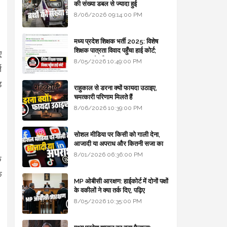
की संख्या डबल से ज्यादा हुई
8/06/2026 09:14:00 PM
मध्य प्रदेश शिक्षक भर्ती 2025: विशेष
शिक्षक पात्रता विवाद पहुँचा हाई कोर्ट;
ए
सरकार से माँगा जवाब
8/05/2026 10:49:00 PM
ज
ड
राहुकाल से डरना क्यों फायदा उठाइए,
चमत्कारी परिणाम मिलते हैं
8/06/2026 10:39:00 PM
सोशल मीडिया पर किसी को गाली देना,
आजादी या अपराध और कितनी सजा का
प्रावधान - free legal advice
8/01/2026 06:36:00 PM
े
े
MP ओबीसी आरक्षण: हाईकोर्ट में दोनों पक्षों
के वकीलों ने क्या तर्क दिए, पढ़िए
8/05/2026 10:35:00 PM