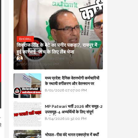
BHOPAL
शिवराज सिंह के बेटे का पनीर पकड़ा?, रायपुर में
हुई कार्रवाई, जांच के लिए लैब भेजा
Updesh Awasthee
8/06/2026 10:09:00 PM
मध्य प्रदेश: दैनिक वेतनभोगी कर्मचारियों
के स्थायी वर्गीकरण और वेतनमान पर
सरकार का बड़ा स्पष्टीकरण
8/01/2026 07:07:00 PM
MP Patwari भर्ती 2026 और समूह-2
उपसमूह-4 अभ्यर्थियों के लिए संपूर्ण
,
मार्गदर्शिका
8/04/2026 10:32:00 PM
े
भोपाल–रीवा वंदे भारत एक्सप्रेस में बर्थों