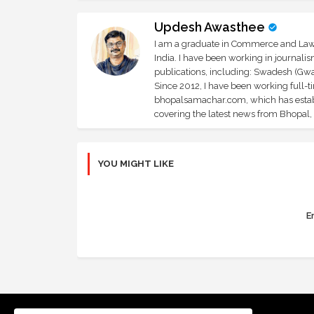
Updesh Awasthee
I am a graduate in Commerce and Law, 
India. I have been working in journali
publications, including: Swadesh (Gwal
Since 2012, I have been working full-t
bhopalsamachar.com, which has establi
covering the latest news from Bhopal, I
YOU MIGHT LIKE
Er