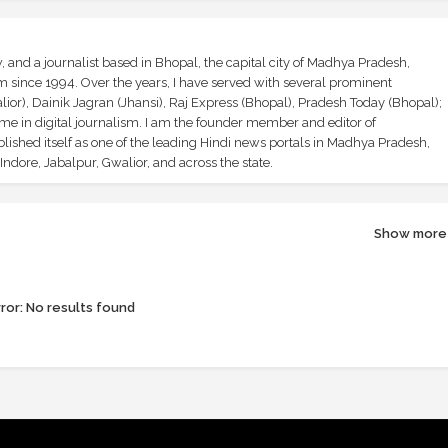
and a journalist based in Bhopal, the capital city of Madhya Pradesh,
sm since 1994. Over the years, I have served with several prominent
ior), Dainik Jagran (Jhansi), Raj Express (Bhopal), Pradesh Today (Bhopal);
ime in digital journalism. I am the founder member and editor of
shed itself as one of the leading Hindi news portals in Madhya Pradesh,
ndore, Jabalpur, Gwalior, and across the state.
Show more
ror:
No results found