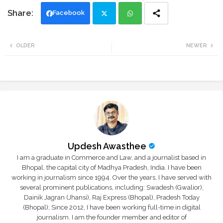
Facebook
Twi
Wh
OLDER
NEWER
tte
ats
r
app
Updesh Awasthee
I am a graduate in Commerce and Law, and a journalist based in
Bhopal, the capital city of Madhya Pradesh, India. I have been
working in journalism since 1994. Over the years, I have served with
several prominent publications, including: Swadesh (Gwalior),
Dainik Jagran (Jhansi), Raj Express (Bhopal), Pradesh Today
(Bhopal); Since 2012, I have been working full-time in digital
journalism. I am the founder member and editor of