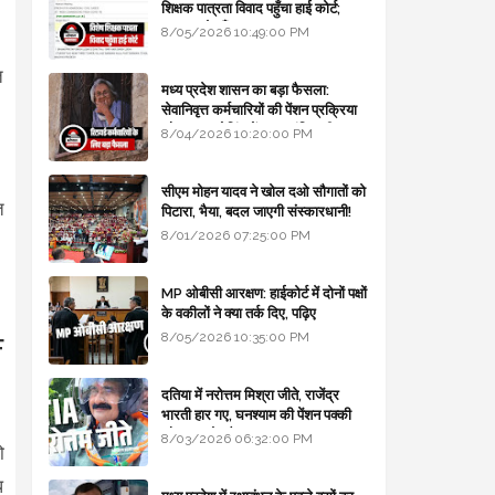
शिक्षक पात्रता विवाद पहुँचा हाई कोर्ट;
सरकार से माँगा जवाब
8/05/2026 10:49:00 PM
त
मध्य प्रदेश शासन का बड़ा फैसला:
सेवानिवृत्त कर्मचारियों की पेंशन प्रक्रिया
और बजट कोडिंग में हुए क्रांतिकारी
8/04/2026 10:20:00 PM
बदलाव
सीएम मोहन यादव ने खोल दओ सौगातों को
त
पिटारा, भैया, बदल जाएगी संस्कारधानी!
8/01/2026 07:25:00 PM
MP ओबीसी आरक्षण: हाईकोर्ट में दोनों पक्षों
के वकीलों ने क्या तर्क दिए, पढ़िए
8/05/2026 10:35:00 PM
F
दतिया में नरोत्तम मिश्रा जीते, राजेंद्र
भारती हार गए, घनश्याम की पेंशन पक्की
और आशुतोष बैक टू...
8/03/2026 06:32:00 PM
ो
ध