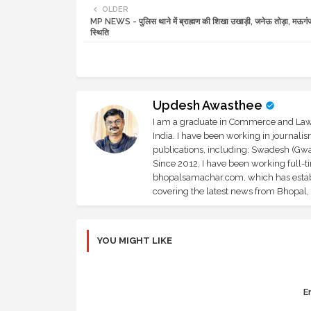
OLDER
MP NEWS - पुलिस थाने में ब्राह्मण की शिखा उखाड़ी, जनेऊ तोड़ा, मऊगंज 
स्थिति
Updesh Awasthee
I am a graduate in Commerce and Law, 
India. I have been working in journali
publications, including: Swadesh (Gwal
Since 2012, I have been working full-t
bhopalsamachar.com, which has establi
covering the latest news from Bhopal, I
YOU MIGHT LIKE
Er