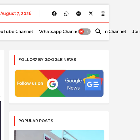
August 7, 2026
ouTube Channel
Whatsapp Channel
Telegram Channel
Joi
FOLLOW BY GOOGLE NEWS
POPULAR POSTS