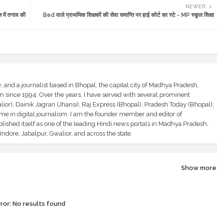
NEWER
में तनाव की
Bed वाले प्राथमिक शिक्षकों की सेवा समाप्ति पर हाई कोर्ट का स्टे - MP स्कूल शिक्षा
and a journalist based in Bhopal, the capital city of Madhya Pradesh,
sm since 1994. Over the years, I have served with several prominent
ior), Dainik Jagran (Jhansi), Raj Express (Bhopal), Pradesh Today (Bhopal);
ime in digital journalism. I am the founder member and editor of
shed itself as one of the leading Hindi news portals in Madhya Pradesh,
ndore, Jabalpur, Gwalior, and across the state.
Show more
ror:
No results found