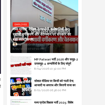
EMPLOYEE
मध्य प्रदेश: दैनिक वेतनभोगी कर्मचारियों के
स्थायी वर्गीकरण और वेतनमान पर सरकार का
बड़ा स्पष्टीकरण
Updesh Awasthee
8/01/2026 07:07:00 PM
MP Patwari भर्ती 2026 और समूह-2
उपसमूह-4 अभ्यर्थियों के लिए संपूर्ण
मार्गदर्शिका
8/04/2026 10:32:00 PM
न
सोशल मीडिया पर किसी को गाली देना,
आजादी या अपराध और कितनी सजा का
ं
प्रावधान - free legal advice
8/01/2026 06:36:00 PM
मध्य प्रदेश शिक्षक भर्ती 2025: विशेष