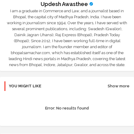
Updesh Awasthee
I am a graduate in Commerce and Law, and a journalist based in
Bhopal, the capital city of Madhya Pradesh, India. I have been
working in journalism since 1994. Over the years, I have served with
several prominent publications, including: Swadesh (Gwalior),
Dainik Jagran (Jhansi), Raj Express (Bhopal), Pradesh Today
(Bhopal); Since 2012, I have been working full-time in digital
journalism. I am the founder member and editor of
bhopalsamachar.com, which has established itself as one of the
leading Hindi news portals in Madhya Pradesh, covering the latest
news from Bhopal, Indore, Jabalpur, Gwalior, and across the state.
YOU MIGHT LIKE
Show more
Error:
No results found