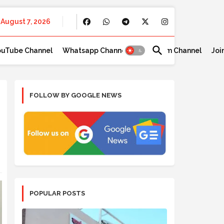
August 7, 2026
ouTube Channel
Whatsapp Channel
Telegram Channel
Joi
FOLLOW BY GOOGLE NEWS
POPULAR POSTS