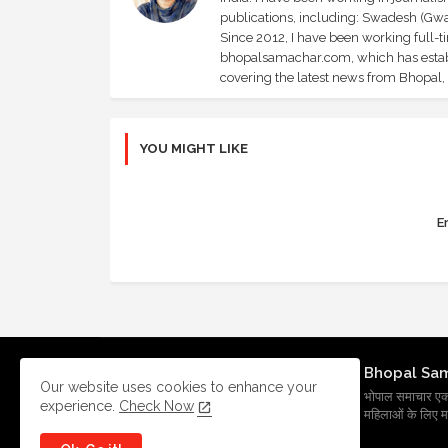
publications, including: Swadesh (Gwal
Since 2012, I have been working full-t
bhopalsamachar.com, which has establi
covering the latest news from Bhopal, I
YOU MIGHT LIKE
Er
Bhopal Sa
Our website uses cookies to enhance your
भोपाल समाचार एक प्र
experience.
Check Now
महिलाओं के लिए मह