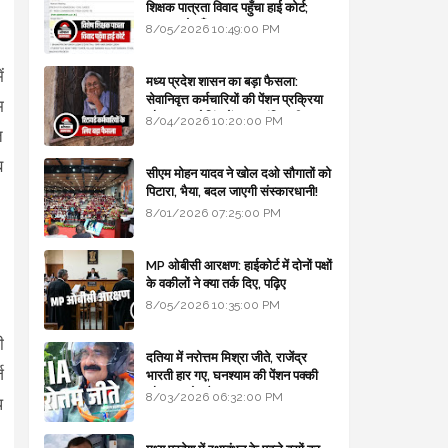
शिक्षक पात्रता विवाद पहुँचा हाई कोर्ट;
सरकार से माँगा जवाब
8/05/2026 10:49:00 PM
ं
मध्य प्रदेश शासन का बड़ा फैसला:
सेवानिवृत्त कर्मचारियों की पेंशन प्रक्रिया
म
और बजट कोडिंग में हुए क्रांतिकारी
8/04/2026 10:20:00 PM
त
बदलाव
ब
सीएम मोहन यादव ने खोल दओ सौगातों को
पिटारा, भैया, बदल जाएगी संस्कारधानी!
8/01/2026 07:25:00 PM
MP ओबीसी आरक्षण: हाईकोर्ट में दोनों पक्षों
के वकीलों ने क्या तर्क दिए, पढ़िए
8/05/2026 10:35:00 PM
।
ी
दतिया में नरोत्तम मिश्रा जीते, राजेंद्र
ज
भारती हार गए, घनश्याम की पेंशन पक्की
और आशुतोष बैक टू...
8/03/2026 06:32:00 PM
प