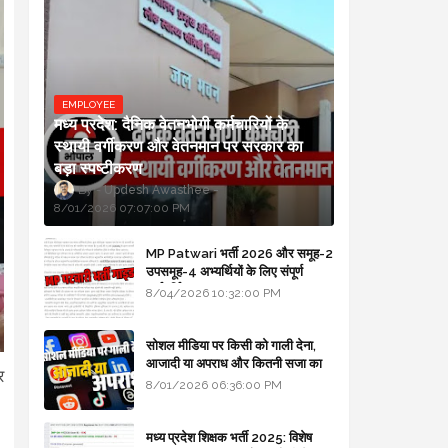
EMPLOYEE
मध्य प्रदेश: दैनिक वेतनभोगी कर्मचारियों के
स्थायी वर्गीकरण और वेतनमान पर सरकार का
बड़ा स्पष्टीकरण
Updesh Awasthee
8/01/2026 07:07:00 PM
MP Patwari भर्ती 2026 और समूह-2
उपसमूह-4 अभ्यर्थियों के लिए संपूर्ण
मार्गदर्शिका
8/04/2026 10:32:00 PM
सोशल मीडिया पर किसी को गाली देना,
आजादी या अपराध और कितनी सजा का
र
प्रावधान - free legal advice
8/01/2026 06:36:00 PM
मध्य प्रदेश शिक्षक भर्ती 2025: विशेष