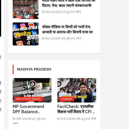
सीएम मोहन यादव ने खोल दओ सौगातों को
पिटारा, भैया, बदल जाएगी संस्कारधानी!
8/01/2026 07:25:00 PM
सोशल मीडिया पर किसी को गाली देना,
आजादी या अपराध और कितनी सजा का
प्रावधान - free legal advice
8/01/2026 06:36:00 PM
।
ं
MADHYA PRADESH
ी
ी
MP-STATE-NEWS
CAREER
ण
MP Government
FactCheck: प्राथमिक
य
DPF Balance
शिक्षक भर्ती विवाद में CPI का
Update New
स्पष्टीकरण ही स्पष्ट नहीं
8/08/2026 10:36:00
8/07/2026 08:43:00 PM
Guidelines 2026:
AM
मध्य प्रदेश सरकारी