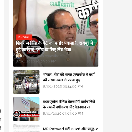
BHOPAL
शिवराज सिंह के बेटे का पनीर पकड़ा?, रायपुर में
हुई कार्रवाई, जांच के लिए लैब भेजा
Updesh Awasthee
8/06/2026 10:09:00 PM
भोपाल–रीवा वंदे भारत एक्सप्रेस में बर्थों
की संख्या डबल से ज्यादा हुई
8/06/2026 09:14:00 PM
मध्य प्रदेश: दैनिक वेतनभोगी कर्मचारियों
के स्थायी वर्गीकरण और वेतनमान पर
च
सरकार का बड़ा स्पष्टीकरण
8/01/2026 07:07:00 PM
त
ं
MP Patwari भर्ती 2026 और समूह-2