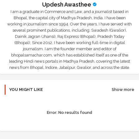
Updesh Awasthee
I am a graduate in Commerce and Law, and a journalist based in
Bhopal, the capital city of Madhya Pradesh, India. I have been
working in journalism since 1994. Over the years, I have served with
several prominent publications, including: Swadesh (Gwalior),
Dainik Jagran (Jhansi), Raj Express (Bhopal), Pradesh Today
(Bhopal); Since 2012, I have been working full-time in digital
journalism. I am the founder member and editor of
bhopalsamachar.com, which has established itself as one of the
leading Hindi news portals in Madhya Pradesh, covering the latest
news from Bhopal, Indore, Jabalpur, Gwalior, and across the state.
YOU MIGHT LIKE
Show more
Error:
No results found