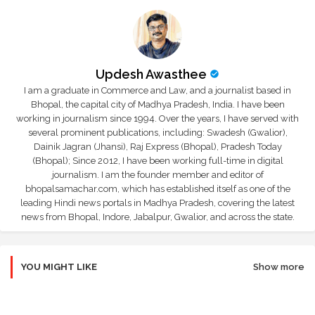
Updesh Awasthee
I am a graduate in Commerce and Law, and a journalist based in
Bhopal, the capital city of Madhya Pradesh, India. I have been
working in journalism since 1994. Over the years, I have served with
several prominent publications, including: Swadesh (Gwalior),
Dainik Jagran (Jhansi), Raj Express (Bhopal), Pradesh Today
(Bhopal); Since 2012, I have been working full-time in digital
journalism. I am the founder member and editor of
bhopalsamachar.com, which has established itself as one of the
leading Hindi news portals in Madhya Pradesh, covering the latest
news from Bhopal, Indore, Jabalpur, Gwalior, and across the state.
YOU MIGHT LIKE
Show more