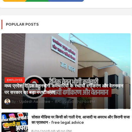
POPULAR POSTS
EMPLOYEE
मध्य प्रदेश: दैनिक वेतनभोगी कर्मचारियों के स्थायी वर्गीकरण और वेतनमान
पर सरकार का बड़ा स्पष्टीकरण
Updesh Awasthee
8/01/2026 07:07:00 PM
सोशल मीडिया पर किसी को गाली देना, आजादी या अपराध और कितनी सजा
का प्रावधान - free legal advice
8/01/2026 06:36:00 PM