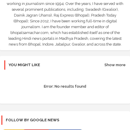
working in journalism since 1994. Over the years, I have served with
several prominent publications, including: Swadesh (Gwalior),
Dainik Jagran (Jhansi), Raj Express (Bhopal), Pradesh Today
(Bhopal); Since 2012, I have been working full-time in digital
journalism. I am the founder member and editor of
bhopalsamachar.com, which has established itself as one of the
leading Hindi news portals in Madhya Pradesh, covering the latest
news from Bhopal, Indore, Jabalpur, Gwalior, and across the state.
YOU MIGHT LIKE
Show more
Error:
No results found
FOLLOW BY GOOGLE NEWS