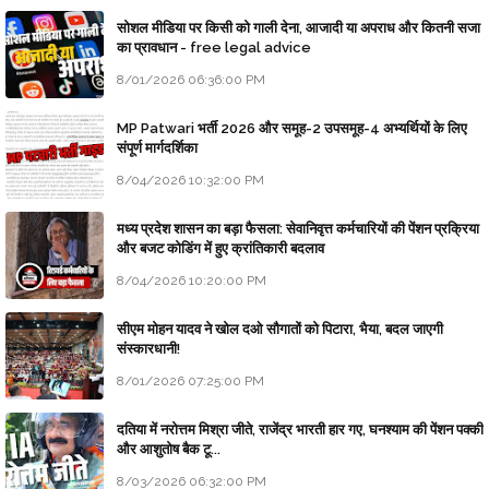
सोशल मीडिया पर किसी को गाली देना, आजादी या अपराध और कितनी सजा
का प्रावधान - free legal advice
8/01/2026 06:36:00 PM
MP Patwari भर्ती 2026 और समूह-2 उपसमूह-4 अभ्यर्थियों के लिए
संपूर्ण मार्गदर्शिका
8/04/2026 10:32:00 PM
मध्य प्रदेश शासन का बड़ा फैसला: सेवानिवृत्त कर्मचारियों की पेंशन प्रक्रिया
और बजट कोडिंग में हुए क्रांतिकारी बदलाव
8/04/2026 10:20:00 PM
सीएम मोहन यादव ने खोल दओ सौगातों को पिटारा, भैया, बदल जाएगी
संस्कारधानी!
8/01/2026 07:25:00 PM
दतिया में नरोत्तम मिश्रा जीते, राजेंद्र भारती हार गए, घनश्याम की पेंशन पक्की
और आशुतोष बैक टू...
8/03/2026 06:32:00 PM