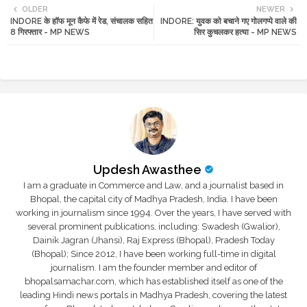
OLDER
NEWER
INDORE के हॉफ मून कैफे में रेड, संचालक सहित
INDORE: युवक को बचाने गए गोलगप्पे वाले की
tte
ats
8 गिरफ्तार - MP NEWS
सिर कुचलकर हत्या - MP NEWS
r
app
Updesh Awasthee
I am a graduate in Commerce and Law, and a journalist based in
Bhopal, the capital city of Madhya Pradesh, India. I have been
working in journalism since 1994. Over the years, I have served with
several prominent publications, including: Swadesh (Gwalior),
Dainik Jagran (Jhansi), Raj Express (Bhopal), Pradesh Today
(Bhopal); Since 2012, I have been working full-time in digital
journalism. I am the founder member and editor of
bhopalsamachar.com, which has established itself as one of the
leading Hindi news portals in Madhya Pradesh, covering the latest