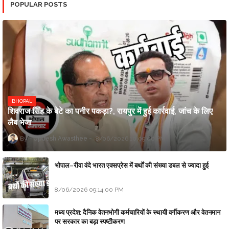
POPULAR POSTS
BHOPAL
शिवराज सिंह के बेटे का पनीर पकड़ा?, रायपुर में हुई कार्रवाई, जांच के लिए
लैब भेजा
Updesh Awasthee
8/06/2026 10:09:00 PM
भोपाल–रीवा वंदे भारत एक्सप्रेस में बर्थों की संख्या डबल से ज्यादा हुई
8/06/2026 09:14:00 PM
मध्य प्रदेश: दैनिक वेतनभोगी कर्मचारियों के स्थायी वर्गीकरण और वेतनमान
पर सरकार का बड़ा स्पष्टीकरण