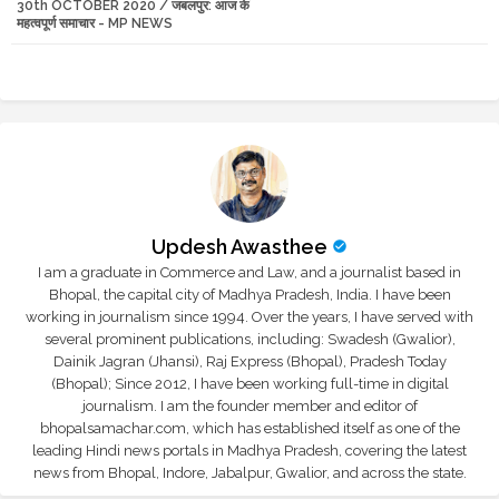
30th OCTOBER 2020 / जबलपुर: आज के
r
app
महत्वपूर्ण समाचार - MP NEWS
Updesh Awasthee
I am a graduate in Commerce and Law, and a journalist based in
Bhopal, the capital city of Madhya Pradesh, India. I have been
working in journalism since 1994. Over the years, I have served with
several prominent publications, including: Swadesh (Gwalior),
Dainik Jagran (Jhansi), Raj Express (Bhopal), Pradesh Today
(Bhopal); Since 2012, I have been working full-time in digital
journalism. I am the founder member and editor of
bhopalsamachar.com, which has established itself as one of the
leading Hindi news portals in Madhya Pradesh, covering the latest
news from Bhopal, Indore, Jabalpur, Gwalior, and across the state.