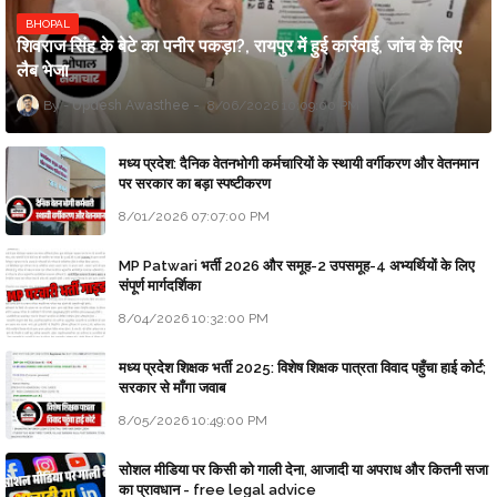
BHOPAL
शिवराज सिंह के बेटे का पनीर पकड़ा?, रायपुर में हुई कार्रवाई, जांच के लिए
लैब भेजा
Updesh Awasthee
8/06/2026 10:09:00 PM
मध्य प्रदेश: दैनिक वेतनभोगी कर्मचारियों के स्थायी वर्गीकरण और वेतनमान
पर सरकार का बड़ा स्पष्टीकरण
8/01/2026 07:07:00 PM
MP Patwari भर्ती 2026 और समूह-2 उपसमूह-4 अभ्यर्थियों के लिए
संपूर्ण मार्गदर्शिका
8/04/2026 10:32:00 PM
मध्य प्रदेश शिक्षक भर्ती 2025: विशेष शिक्षक पात्रता विवाद पहुँचा हाई कोर्ट;
सरकार से माँगा जवाब
8/05/2026 10:49:00 PM
सोशल मीडिया पर किसी को गाली देना, आजादी या अपराध और कितनी सजा
का प्रावधान - free legal advice