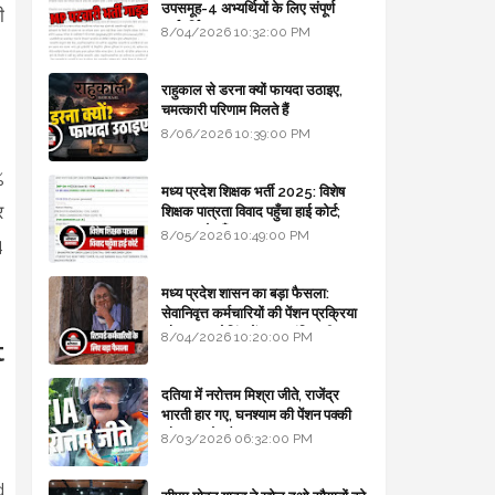
उपसमूह-4 अभ्यर्थियों के लिए संपूर्ण
ी
मार्गदर्शिका
8/04/2026 10:32:00 PM
राहुकाल से डरना क्यों फायदा उठाइए,
चमत्कारी परिणाम मिलते हैं
8/06/2026 10:39:00 PM
%
मध्य प्रदेश शिक्षक भर्ती 2025: विशेष
र
शिक्षक पात्रता विवाद पहुँचा हाई कोर्ट;
सरकार से माँगा जवाब
8/05/2026 10:49:00 PM
4
मध्य प्रदेश शासन का बड़ा फैसला:
सेवानिवृत्त कर्मचारियों की पेंशन प्रक्रिया
और बजट कोडिंग में हुए क्रांतिकारी
8/04/2026 10:20:00 PM
t
बदलाव
दतिया में नरोत्तम मिश्रा जीते, राजेंद्र
भारती हार गए, घनश्याम की पेंशन पक्की
और आशुतोष बैक टू...
8/03/2026 06:32:00 PM
d