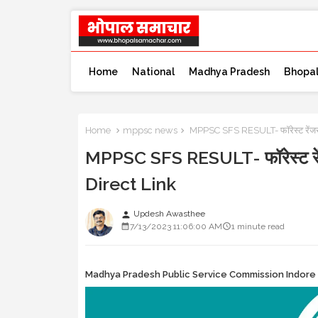
Home
National
Madhya Pradesh
Bhopa
Home
mppsc news
MPPSC SFS RESULT- फॉरेस्ट रेंजर एव
MPPSC SFS RESULT- फॉरेस्ट रेंजर
Direct Link
Updesh Awasthee
person
7/13/2023 11:06:00 AM
1 minute read
Madhya Pradesh Public Service Commission Indore