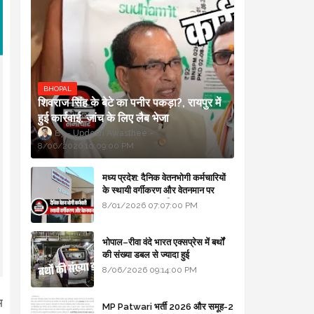
BHOPAL
शिवराज सिंह के बेटे का पनीर पकड़ा?, रायपुर में
हुई कार्रवाई, जांच के लिए लैब भेजा
Updesh Awasthee
8/06/2026 10:09:00 PM
मध्य प्रदेश: दैनिक वेतनभोगी कर्मचारियों
के स्थायी वर्गीकरण और वेतनमान पर
सरकार का बड़ा स्पष्टीकरण
8/01/2026 07:07:00 PM
भोपाल–रीवा वंदे भारत एक्सप्रेस में बर्थों
की संख्या डबल से ज्यादा हुई
8/06/2026 09:14:00 PM
म
MP Patwari भर्ती 2026 और समूह-2