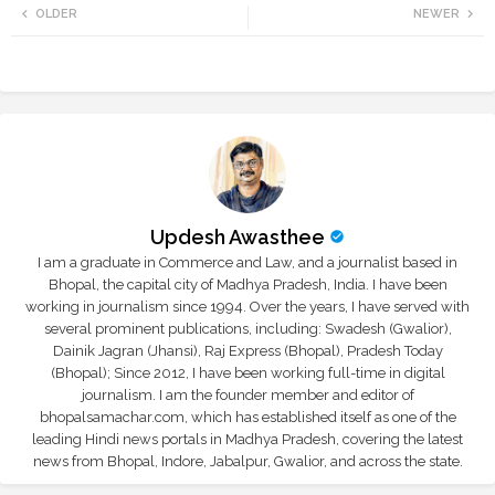
OLDER
NEWER
tte
ats
r
app
Updesh Awasthee
I am a graduate in Commerce and Law, and a journalist based in
Bhopal, the capital city of Madhya Pradesh, India. I have been
working in journalism since 1994. Over the years, I have served with
several prominent publications, including: Swadesh (Gwalior),
Dainik Jagran (Jhansi), Raj Express (Bhopal), Pradesh Today
(Bhopal); Since 2012, I have been working full-time in digital
journalism. I am the founder member and editor of
bhopalsamachar.com, which has established itself as one of the
leading Hindi news portals in Madhya Pradesh, covering the latest
news from Bhopal, Indore, Jabalpur, Gwalior, and across the state.