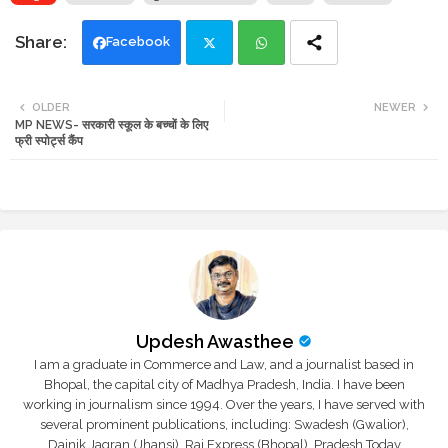
Facebook
Twi
Wh
OLDER
NEWER
MP NEWS- सरकारी स्कूल के बच्चों के लिए
tte
ats
फ्री स्पोर्ट्स कैंप
r
app
Updesh Awasthee
I am a graduate in Commerce and Law, and a journalist based in
Bhopal, the capital city of Madhya Pradesh, India. I have been
working in journalism since 1994. Over the years, I have served with
several prominent publications, including: Swadesh (Gwalior),
Dainik Jagran (Jhansi), Raj Express (Bhopal), Pradesh Today