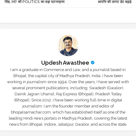
सिंह, MP की POLITICS का बड़ा घटनाक्रम
आपत्ति की लास्ट डेट बढ़ाई
r
app
Updesh Awasthee
I am a graduate in Commerce and Law, and a journalist based in
Bhopal, the capital city of Madhya Pradesh, India. I have been
working in journalism since 1994. Over the years, I have served with
several prominent publications, including: Swadesh (Gwalior),
Dainik Jagran (Jhansi), Raj Express (Bhopal), Pradesh Today
(Bhopal); Since 2012, I have been working full-time in digital
journalism. I am the founder member and editor of
bhopalsamachar.com, which has established itself as one of the
leading Hindi news portals in Madhya Pradesh, covering the latest
news from Bhopal, Indore, Jabalpur, Gwalior, and across the state.