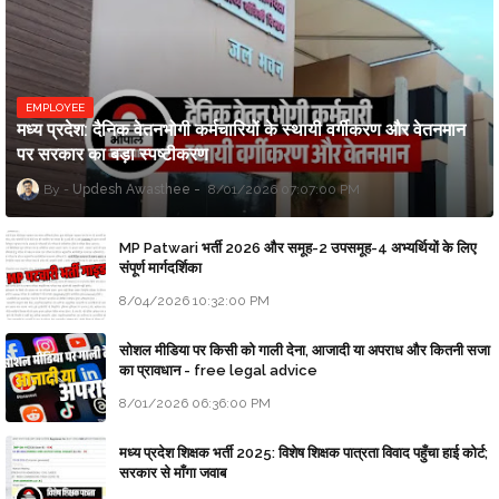
EMPLOYEE
मध्य प्रदेश: दैनिक वेतनभोगी कर्मचारियों के स्थायी वर्गीकरण और वेतनमान
पर सरकार का बड़ा स्पष्टीकरण
Updesh Awasthee
8/01/2026 07:07:00 PM
MP Patwari भर्ती 2026 और समूह-2 उपसमूह-4 अभ्यर्थियों के लिए
संपूर्ण मार्गदर्शिका
8/04/2026 10:32:00 PM
सोशल मीडिया पर किसी को गाली देना, आजादी या अपराध और कितनी सजा
का प्रावधान - free legal advice
8/01/2026 06:36:00 PM
मध्य प्रदेश शिक्षक भर्ती 2025: विशेष शिक्षक पात्रता विवाद पहुँचा हाई कोर्ट;
सरकार से माँगा जवाब