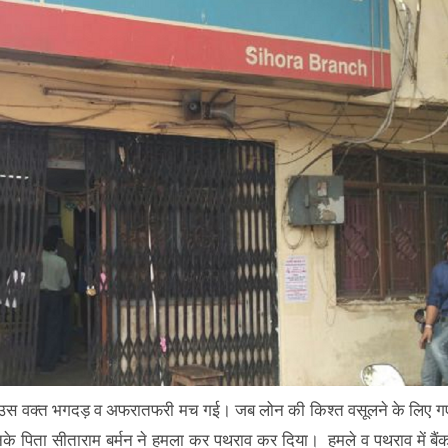
ं आज उस वक्त भगदड़ व अफरातफरी मच गई। जब लोन की किश्त वसूलने के लिए ग
 उनके पिता सीताराम बर्मन ने हमला कर पथराव कर दिया। हमले व पथराव में बैं