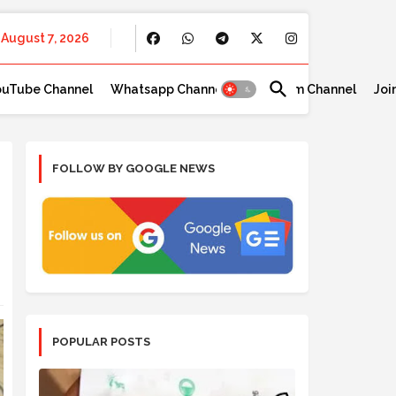
August 7, 2026
ouTube Channel
Whatsapp Channel
Telegram Channel
Joi
FOLLOW BY GOOGLE NEWS
POPULAR POSTS