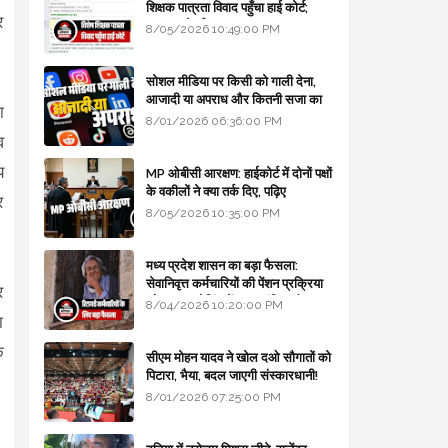
शिक्षक पात्रता विवाद पहुँचा हाई कोर्ट;
र
सरकार से माँगा जवाब
8/05/2026 10:49:00 PM
सोशल मीडिया पर किसी को गाली देना,
आजादी या अपराध और कितनी सजा का
ा
प्रावधान - free legal advice
8/01/2026 06:36:00 PM
व
य
MP ओबीसी आरक्षण: हाईकोर्ट में दोनों पक्षों
के वकीलों ने क्या तर्क दिए, पढ़िए
र
8/05/2026 10:35:00 PM
मध्य प्रदेश शासन का बड़ा फैसला:
सेवानिवृत्त कर्मचारियों की पेंशन प्रक्रिया
र
और बजट कोडिंग में हुए क्रांतिकारी
8/04/2026 10:20:00 PM
बदलाव
ा
े
सीएम मोहन यादव ने खोल दओ सौगातों को
पिटारा, भैया, बदल जाएगी संस्कारधानी!
8/01/2026 07:25:00 PM