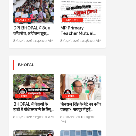
CAREER
EMPLOYEE
DPI BHOPAL में 800
MP Primary
कॉकरोच, आंदोलन शुरू,
Teacher Mutual
मंत्री उदय प्रताप सिंह के
Transfer 2026: DPI
8/07/2026 11:42:00 AM
8/07/2026 10:48:00 AM
घर भी जाएंगे
ने जारी किए निर्देश
BHOPAL
BHOPAL
BHOPAL
BHOPAL में नेताओं के
शिवराज सिंह के बेटे का पनीर
हाथों में पौधे लगवाने के लिए,
पकड़ा?, रायपुर में हुई
700 हरे भरे पेड़ कटवा दिए
कार्रवाई, जांच के लिए लैब
8/07/2026 11:30:00 AM
8/06/2026 10:09:00
भेजा
PM