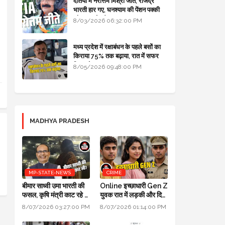
दतिया में नरोत्तम मिश्रा जीते, राजेंद्र
भारती हार गए, घनश्याम की पेंशन पक्की
और आशुतोष बैक टू...
8/03/2026 06:32:00 PM
मध्य प्रदेश में रक्षाबंधन के पहले बसों का
किराया 75% तक बढ़ाया, रात में सफर
किया तो 10% एक्स्ट्रा
8/05/2026 09:48:00 PM
MADHYA PRADESH
MP-STATE-NEWS
CRIME
बीमार साध्वी उमा भारती की
Online इच्छाधारी Gen Z
फसल, कृषि मंत्री काट रहे हैं:
युवक रात में लड़की और दिन
पॉलिटिक्स गजब है @ दतिया
में INDORE ACP बन
8/07/2026 03:27:00 PM
8/07/2026 01:14:00 PM
उपचुनाव
जाता था