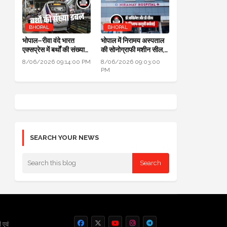
BHOPAL
BHOPAL
भोपाल–रीवा वंदे भारत
भोपाल में निरामय अस्पताल
एक्सप्रेस में बर्थों की संख्या
की सोनोग्राफी मशीन सील,
डबल से ज्यादा हुई
सीएमएचओ ने की कार्यवाही
8/06/2026 09:14:00 PM
8/06/2026 09:03:00
PM
SEARCH YOUR NEWS
 एवं