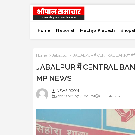
Home
National
Madhya Pradesh
Bhopa
Home
Jabalpur
JABALPUR में CENTRAL BANK के मैनेजर 
JABALPUR में CENTRAL BANK के म
MP NEWS
NEWS ROOM
person
3/22/2021 07:51:00 PM
1 minute read