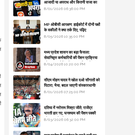
आजादी या अपराध और कितनी सजा का
प्रावधान - free legal advice
8/01/2026 06:36:00 PM
MP ओबीसी आरक्षण: हाईकोर्ट में दोनों पक्षों
के वकीलों ने क्या तर्क दिए, पढ़िए
8/05/2026 10:35:00 PM
े
न
मध्य प्रदेश शासन का बड़ा फैसला:
सेवानिवृत्त कर्मचारियों की पेंशन प्रक्रिया
और बजट कोडिंग में हुए क्रांतिकारी
8/04/2026 10:20:00 PM
बदलाव
ी
सीएम मोहन यादव ने खोल दओ सौगातों को
न
पिटारा, भैया, बदल जाएगी संस्कारधानी!
8/01/2026 07:25:00 PM
त
ी
दतिया में नरोत्तम मिश्रा जीते, राजेंद्र
भारती हार गए, घनश्याम की पेंशन पक्की
और आशुतोष बैक टू...
8/03/2026 06:32:00 PM