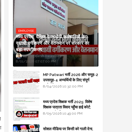
EMPLOYEE
मध्य प्रदेश: दैनिक वेतनभोगी कर्मचारियों के
स्थायी वर्गीकरण और वेतनमान पर सरकार का
बड़ा स्पष्टीकरण
Updesh Awasthee
8/01/2026 07:07:00 PM
MP Patwari भर्ती 2026 और समूह-2
उपसमूह-4 अभ्यर्थियों के लिए संपूर्ण
मार्गदर्शिका
8/04/2026 10:32:00 PM
मध्य प्रदेश शिक्षक भर्ती 2025: विशेष
शिक्षक पात्रता विवाद पहुँचा हाई कोर्ट;
सरकार से माँगा जवाब
8/05/2026 10:49:00 PM
े
ण
सोशल मीडिया पर किसी को गाली देना,