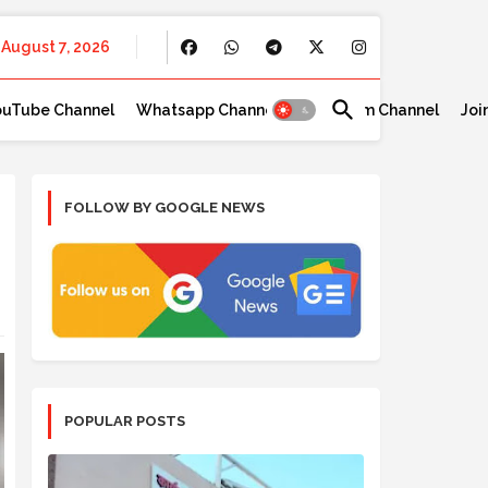
August 7, 2026
ouTube Channel
Whatsapp Channel
Telegram Channel
Joi
FOLLOW BY GOOGLE NEWS
POPULAR POSTS