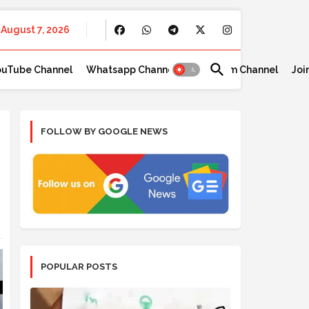
August 7, 2026
ouTube Channel
Whatsapp Channel
Telegram Channel
Joi
FOLLOW BY GOOGLE NEWS
POPULAR POSTS