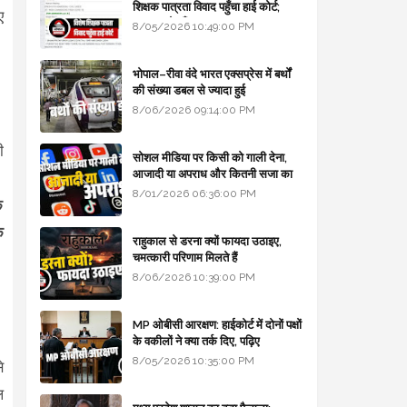
शिक्षक पात्रता विवाद पहुँचा हाई कोर्ट;
ए
सरकार से माँगा जवाब
8/05/2026 10:49:00 PM
भोपाल–रीवा वंदे भारत एक्सप्रेस में बर्थों
की संख्या डबल से ज्यादा हुई
8/06/2026 09:14:00 PM
ी
सोशल मीडिया पर किसी को गाली देना,
आजादी या अपराध और कितनी सजा का
प्रावधान - free legal advice
8/01/2026 06:36:00 PM
क
े
राहुकाल से डरना क्यों फायदा उठाइए,
चमत्कारी परिणाम मिलते हैं
8/06/2026 10:39:00 PM
MP ओबीसी आरक्षण: हाईकोर्ट में दोनों पक्षों
के वकीलों ने क्या तर्क दिए, पढ़िए
8/05/2026 10:35:00 PM
े
ल