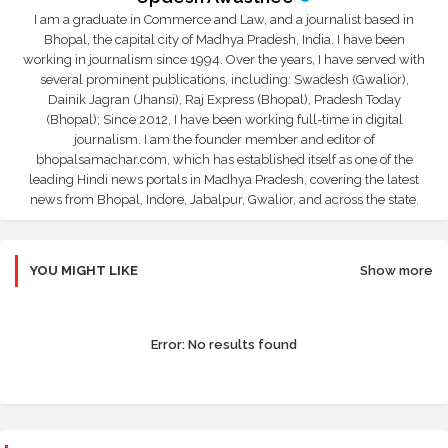
I am a graduate in Commerce and Law, and a journalist based in
Bhopal, the capital city of Madhya Pradesh, India. I have been
working in journalism since 1994. Over the years, I have served with
several prominent publications, including: Swadesh (Gwalior),
Dainik Jagran (Jhansi), Raj Express (Bhopal), Pradesh Today
(Bhopal); Since 2012, I have been working full-time in digital
journalism. I am the founder member and editor of
bhopalsamachar.com, which has established itself as one of the
leading Hindi news portals in Madhya Pradesh, covering the latest
news from Bhopal, Indore, Jabalpur, Gwalior, and across the state.
YOU MIGHT LIKE
Show more
Error:
No results found