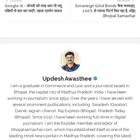
OLDER
NEWER
Google AI - मोगली की तरह आप भी पशु
Sovereign Gold Bonds कैश करवाइए,
tte
ats
पक्षियों से बात कर पाएंगे, पहला प्रयोग सफल
100% से ज्यादा रिटर्न मिल रहा है, पढ़िए
Bhopal Samachar
r
app
Updesh Awasthee
I am a graduate in Commerce and Law, and a journalist based in
Bhopal, the capital city of Madhya Pradesh, India. I have been
working in journalism since 1994. Over the years, I have served with
several prominent publications, including: Swadesh (Gwalior),
Dainik Jagran (Jhansi), Raj Express (Bhopal), Pradesh Today
(Bhopal); Since 2012, I have been working full-time in digital
journalism. I am the founder member and editor of
bhopalsamachar.com, which has established itself as one of the
leading Hindi news portals in Madhya Pradesh, covering the latest