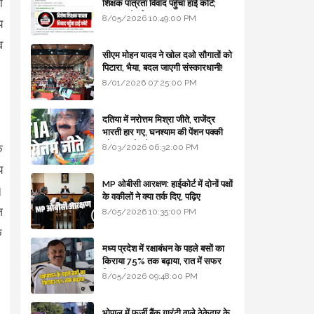
ो
शिक्षक पात्रता विवाद पहुँचा हाई कोर्ट;
सरकार से माँगा जवाब
8/05/2026 10:49:00 PM
य
व
सीएम मोहन यादव ने खोल दओ सौगातों को
पिटारा, भैया, बदल जाएगी संस्कारधानी!
8/01/2026 07:25:00 PM
दतिया में नरोत्तम मिश्रा जीते, राजेंद्र
भारती हार गए, घनश्याम की पेंशन पक्की
और आशुतोष बैक टू...
ि
8/03/2026 06:32:00 PM
य
MP ओबीसी आरक्षण: हाईकोर्ट में दोनों पक्षों
।
के वकीलों ने क्या तर्क दिए, पढ़िए
ज
8/05/2026 10:35:00 PM
े
मध्य प्रदेश में रक्षाबंधन के पहले बसों का
किराया 75% तक बढ़ाया, रात में सफर
किया तो 10% एक्स्ट्रा
8/05/2026 09:48:00 PM
भोपाल में फर्जी बैंक गारंटी वाले ठेकेदार के