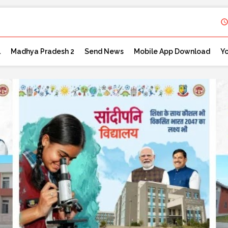
l
Madhya Pradesh 2
Send News
Mobile App Download
Y