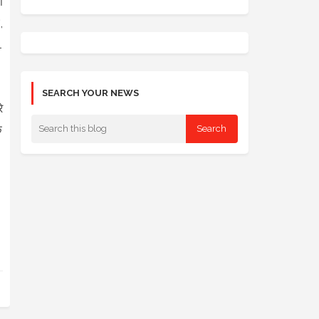
ी
,
1
SEARCH YOUR NEWS
े
े