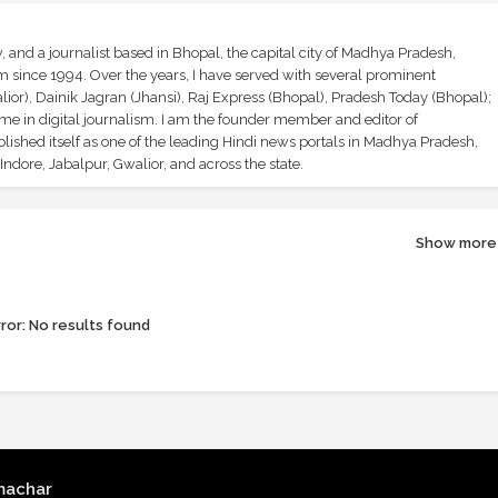
and a journalist based in Bhopal, the capital city of Madhya Pradesh,
sm since 1994. Over the years, I have served with several prominent
ior), Dainik Jagran (Jhansi), Raj Express (Bhopal), Pradesh Today (Bhopal);
ime in digital journalism. I am the founder member and editor of
shed itself as one of the leading Hindi news portals in Madhya Pradesh,
ndore, Jabalpur, Gwalior, and across the state.
Show more
ror:
No results found
machar