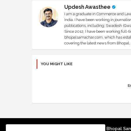
Updesh Awasthee
I am a graduate in Commerce and Law, 
India. I have been working in journali
publications, including: Swadesh (Gwal
Since 2012, I have been working full-t
bhopalsamachar.com, which has establi
covering the latest news from Bhopal, I
YOU MIGHT LIKE
Er
Bhopal Sa