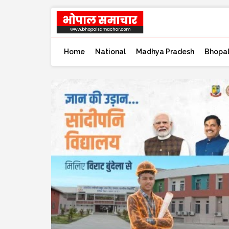
Home
National
Madhya Pradesh
Bhopa