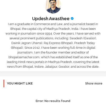
Updesh Awasthee
I am a graduate in Commerce and Law, and a journalist based in
Bhopal, the capital city of Madhya Pradesh, India. I have been
working in journalism since 1994. Over the years, I have served with
several prominent publications, including: Swadesh (Gwalior),
Dainik Jagran (Jhansi), Raj Express (Bhopal), Pradesh Today
(Bhopal); Since 2012, I have been working full-time in digital
journalism. I am the founder member and editor of
bhopalsamachar.com, which has established itself as one of the
leading Hindi news portals in Madhya Pradesh, covering the latest
news from Bhopal, Indore, Jabalpur, Gwalior, and across the state.
YOU MIGHT LIKE
Show more
Error:
No results found