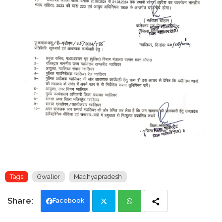
Tags
Gwalior
Madhyapradesh
Facebook
Twi
Wh