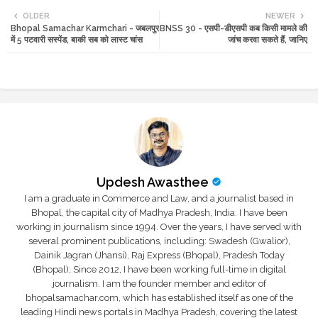
OLDER
NEWER
Bhopal Samachar Karmchari - जबलपुर
BNSS 30 - एसपी-डीएसपी कब किसी मामले की
tte
ats
में 5 पटवारी सस्पेंड, बाकी सब को लास्ट चांस
जांच करवा सकते हैं, जानिए
r
app
Updesh Awasthee
I am a graduate in Commerce and Law, and a journalist based in
Bhopal, the capital city of Madhya Pradesh, India. I have been
working in journalism since 1994. Over the years, I have served with
several prominent publications, including: Swadesh (Gwalior),
Dainik Jagran (Jhansi), Raj Express (Bhopal), Pradesh Today
(Bhopal); Since 2012, I have been working full-time in digital
journalism. I am the founder member and editor of
bhopalsamachar.com, which has established itself as one of the
leading Hindi news portals in Madhya Pradesh, covering the latest