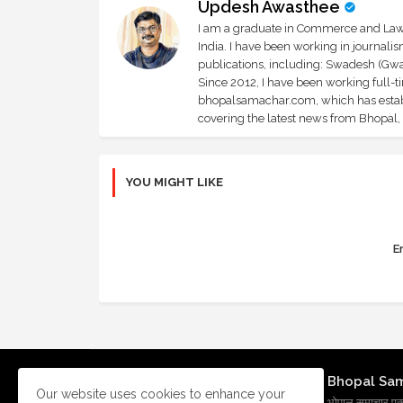
Updesh Awasthee
I am a graduate in Commerce and Law, 
India. I have been working in journali
publications, including: Swadesh (Gwal
Since 2012, I have been working full-t
bhopalsamachar.com, which has establi
covering the latest news from Bhopal, I
YOU MIGHT LIKE
Er
Bhopal Sa
Our website uses cookies to enhance your
भोपाल समाचार एक प्र