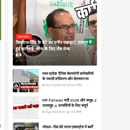
BHOPAL
शिवराज सिंह के बेटे का पनीर पकड़ा?, रायपुर में
हुई कार्रवाई, जांच के लिए लैब भेजा
Updesh Awasthee
8/06/2026 10:09:00 PM
मध्य प्रदेश: दैनिक वेतनभोगी कर्मचारियों
के स्थायी वर्गीकरण और वेतनमान पर
सरकार का बड़ा स्पष्टीकरण
8/01/2026 07:07:00 PM
MP Patwari भर्ती 2026 और समूह-2
उपसमूह-4 अभ्यर्थियों के लिए संपूर्ण
मार्गदर्शिका
8/04/2026 10:32:00 PM
े
भोपाल–रीवा वंदे भारत एक्सप्रेस में बर्थों