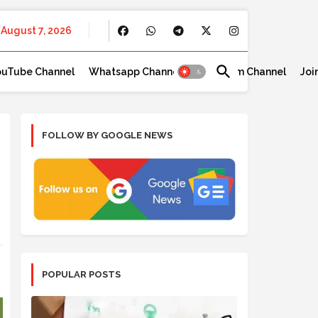
August 7, 2026
ouTube Channel
Whatsapp Channel
Telegram Channel
Joi
FOLLOW BY GOOGLE NEWS
POPULAR POSTS