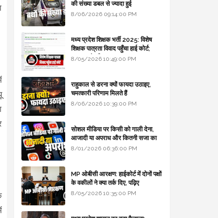
की संख्या डबल से ज्यादा हुई
ा
8/06/2026 09:14:00 PM
मध्य प्रदेश शिक्षक भर्ती 2025: विशेष
शिक्षक पात्रता विवाद पहुँचा हाई कोर्ट;
सरकार से माँगा जवाब
8/05/2026 10:49:00 PM
ं
राहुकाल से डरना क्यों फायदा उठाइए,
चमत्कारी परिणाम मिलते हैं
ू
8/06/2026 10:39:00 PM
श
र
सोशल मीडिया पर किसी को गाली देना,
आजादी या अपराध और कितनी सजा का
प्रावधान - free legal advice
8/01/2026 06:36:00 PM
MP ओबीसी आरक्षण: हाईकोर्ट में दोनों पक्षों
के वकीलों ने क्या तर्क दिए, पढ़िए
8/05/2026 10:35:00 PM
क
ं