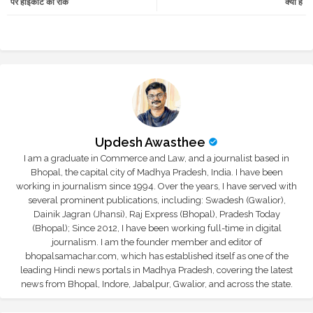
पर हाईकोर्ट की रोक
क्या है
r
app
Updesh Awasthee
I am a graduate in Commerce and Law, and a journalist based in
Bhopal, the capital city of Madhya Pradesh, India. I have been
working in journalism since 1994. Over the years, I have served with
several prominent publications, including: Swadesh (Gwalior),
Dainik Jagran (Jhansi), Raj Express (Bhopal), Pradesh Today
(Bhopal); Since 2012, I have been working full-time in digital
journalism. I am the founder member and editor of
bhopalsamachar.com, which has established itself as one of the
leading Hindi news portals in Madhya Pradesh, covering the latest
news from Bhopal, Indore, Jabalpur, Gwalior, and across the state.