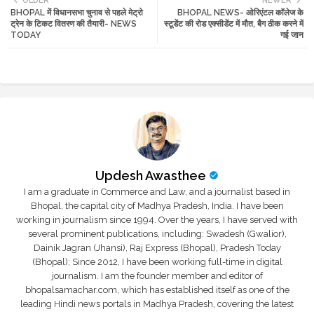
OLDER
NEWER
BHOPAL में विधानसभा चुनाव से पहले मेट्रो
BHOPAL NEWS- ओरिएंटल कॉलेज के
tte
ats
ट्रेन के टिकट वितरण की तैयारी- NEWS
स्टूडेंट की रोड एक्सीडेंट में मौत, बैग ठीक करने में
TODAY
गई जान
r
app
Updesh Awasthee
I am a graduate in Commerce and Law, and a journalist based in
Bhopal, the capital city of Madhya Pradesh, India. I have been
working in journalism since 1994. Over the years, I have served with
several prominent publications, including: Swadesh (Gwalior),
Dainik Jagran (Jhansi), Raj Express (Bhopal), Pradesh Today
(Bhopal); Since 2012, I have been working full-time in digital
journalism. I am the founder member and editor of
bhopalsamachar.com, which has established itself as one of the
leading Hindi news portals in Madhya Pradesh, covering the latest