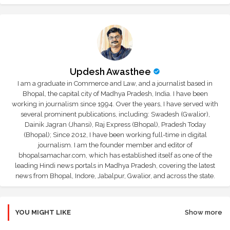
Updesh Awasthee
I am a graduate in Commerce and Law, and a journalist based in
Bhopal, the capital city of Madhya Pradesh, India. I have been
working in journalism since 1994. Over the years, I have served with
several prominent publications, including: Swadesh (Gwalior),
Dainik Jagran (Jhansi), Raj Express (Bhopal), Pradesh Today
(Bhopal); Since 2012, I have been working full-time in digital
journalism. I am the founder member and editor of
bhopalsamachar.com, which has established itself as one of the
leading Hindi news portals in Madhya Pradesh, covering the latest
news from Bhopal, Indore, Jabalpur, Gwalior, and across the state.
YOU MIGHT LIKE
Show more