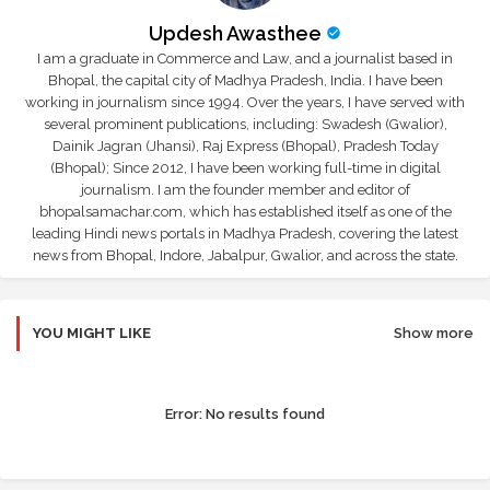
Updesh Awasthee
I am a graduate in Commerce and Law, and a journalist based in
Bhopal, the capital city of Madhya Pradesh, India. I have been
working in journalism since 1994. Over the years, I have served with
several prominent publications, including: Swadesh (Gwalior),
Dainik Jagran (Jhansi), Raj Express (Bhopal), Pradesh Today
(Bhopal); Since 2012, I have been working full-time in digital
journalism. I am the founder member and editor of
bhopalsamachar.com, which has established itself as one of the
leading Hindi news portals in Madhya Pradesh, covering the latest
news from Bhopal, Indore, Jabalpur, Gwalior, and across the state.
YOU MIGHT LIKE
Show more
Error:
No results found