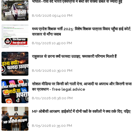
भोपाल–रीवा वंदे भारत एक्सप्रेस में बर्थों की संख्या डबल से ज्यादा हुई
8/06/2026 09:14:00 PM
मध्य प्रदेश शिक्षक भर्ती 2025: विशेष शिक्षक पात्रता विवाद पहुँचा हाई कोर्ट;
सरकार से माँगा जवाब
8/05/2026 10:49:00 PM
राहुकाल से डरना क्यों फायदा उठाइए, चमत्कारी परिणाम मिलते हैं
8/06/2026 10:39:00 PM
सोशल मीडिया पर किसी को गाली देना, आजादी या अपराध और कितनी सजा
का प्रावधान - free legal advice
8/01/2026 06:36:00 PM
MP ओबीसी आरक्षण: हाईकोर्ट में दोनों पक्षों के वकीलों ने क्या तर्क दिए, पढ़िए
8/05/2026 10:35:00 PM