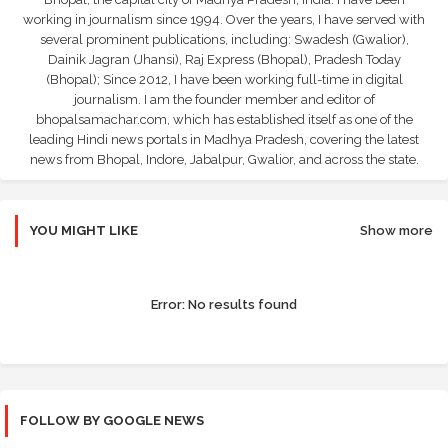
working in journalism since 1994. Over the years, I have served with
several prominent publications, including: Swadesh (Gwalior),
Dainik Jagran (Jhansi), Raj Express (Bhopal), Pradesh Today
(Bhopal); Since 2012, I have been working full-time in digital
journalism. I am the founder member and editor of
bhopalsamachar.com, which has established itself as one of the
leading Hindi news portals in Madhya Pradesh, covering the latest
news from Bhopal, Indore, Jabalpur, Gwalior, and across the state.
YOU MIGHT LIKE
Show more
Error:
No results found
FOLLOW BY GOOGLE NEWS