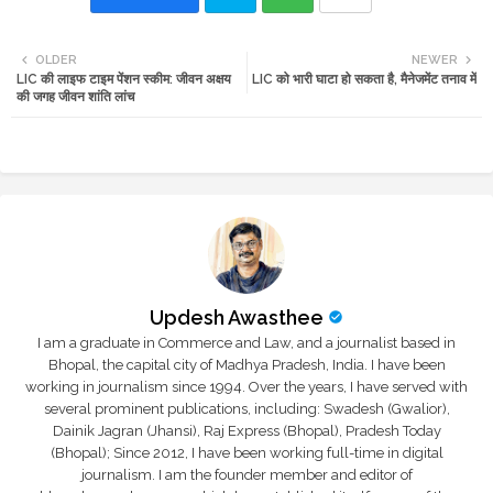
Twi
Wh
OLDER
NEWER
LIC की लाइफ टाइम पेंशन स्कीम: जीवन अक्षय
LIC को भारी घाटा हो सकता है, मैनेजमेंट तनाव में
tte
ats
की जगह जीवन शांति लांच
r
app
Updesh Awasthee
I am a graduate in Commerce and Law, and a journalist based in
Bhopal, the capital city of Madhya Pradesh, India. I have been
working in journalism since 1994. Over the years, I have served with
several prominent publications, including: Swadesh (Gwalior),
Dainik Jagran (Jhansi), Raj Express (Bhopal), Pradesh Today
(Bhopal); Since 2012, I have been working full-time in digital
journalism. I am the founder member and editor of