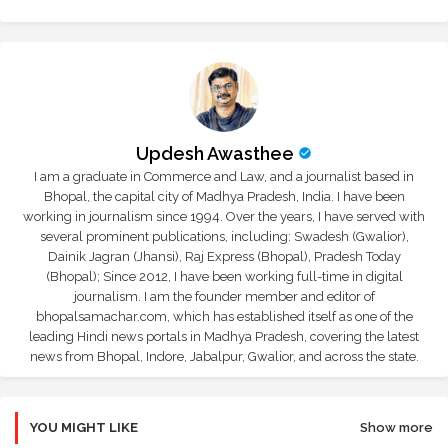
Updesh Awasthee
I am a graduate in Commerce and Law, and a journalist based in
Bhopal, the capital city of Madhya Pradesh, India. I have been
working in journalism since 1994. Over the years, I have served with
several prominent publications, including: Swadesh (Gwalior),
Dainik Jagran (Jhansi), Raj Express (Bhopal), Pradesh Today
(Bhopal); Since 2012, I have been working full-time in digital
journalism. I am the founder member and editor of
bhopalsamachar.com, which has established itself as one of the
leading Hindi news portals in Madhya Pradesh, covering the latest
news from Bhopal, Indore, Jabalpur, Gwalior, and across the state.
YOU MIGHT LIKE
Show more